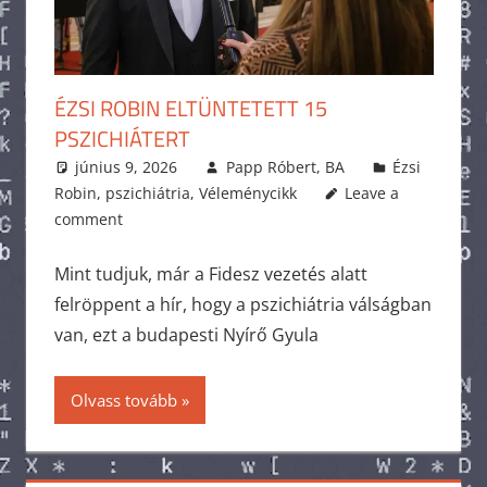
ÉZSI ROBIN ELTÜNTETETT 15
PSZICHIÁTERT
június 9, 2026
Papp Róbert, BA
Ézsi
Robin
,
pszichiátria
,
Véleménycikk
Leave a
comment
Mint tudjuk, már a Fidesz vezetés alatt
felröppent a hír, hogy a pszichiátria válságban
van, ezt a budapesti Nyírő Gyula
Olvass tovább