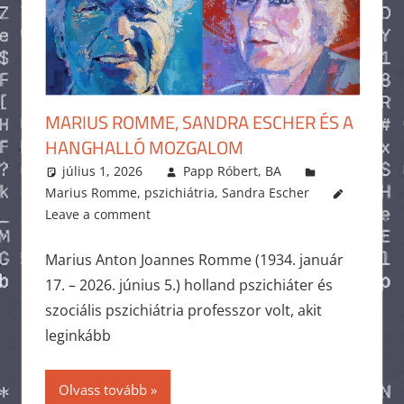
MARIUS ROMME, SANDRA ESCHER ÉS A
HANGHALLÓ MOZGALOM
július 1, 2026
Papp Róbert, BA
Marius Romme
,
pszichiátria
,
Sandra Escher
Leave a comment
Marius Anton Joannes Romme (1934. január
17. – 2026. június 5.) holland pszichiáter és
szociális pszichiátria professzor volt, akit
leginkább
Olvass tovább