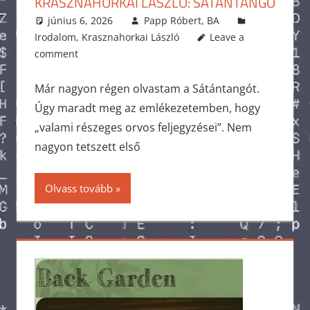
KRASZNAHORKAI LÁSZLÓ: SÁTÁNTANGÓ
június 6, 2026
Papp Róbert, BA
Irodalom
,
Krasznahorkai László
Leave a
comment
Már nagyon régen olvastam a Sátántangót.
Úgy maradt meg az emlékezetemben, hogy
„valami részeges orvos feljegyzései”. Nem
nagyon tetszett első
Olvass tovább