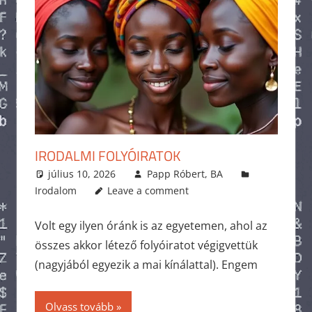
IRODALMI FOLYÓIRATOK
július 10, 2026
Papp Róbert, BA
Irodalom
Leave a comment
Volt egy ilyen óránk is az egyetemen, ahol az
összes akkor létező folyóiratot végigvettük
(nagyjából egyezik a mai kínálattal). Engem
Olvass tovább