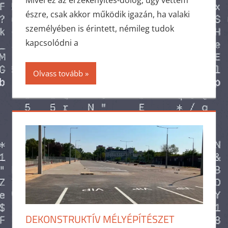
Mivel ez az érzékenyítés-dolog, úgy vettem
észre, csak akkor működik igazán, ha valaki
személyében is érintett, némileg tudok
kapcsolódni a
Olvass tovább
DEKONSTRUKTÍV MÉLYÉPÍTÉSZET