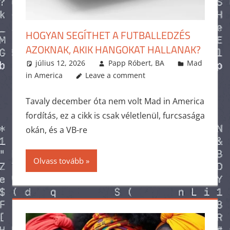
HOGYAN SEGÍTHET A FUTBALLEDZÉS
AZOKNAK, AKIK HANGOKAT HALLANAK?
július 12, 2026
Papp Róbert, BA
Mad
in America
Leave a comment
Tavaly december óta nem volt Mad in America
fordítás, ez a cikk is csak véletlenül, furcsasága
okán, és a VB-re
Olvass tovább