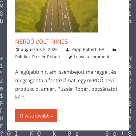
NERDŐ VOLT-NINCS
augusztus 5, 2026
Papp Róbert, BA
Politika
,
Puzsér Róbert
Leave a comment
A legújabb hír, ami szembejött ma reggel, és
megragadta a fantáziámat, egy nERDŐ nevű
produkció, amiért Puzsér Róbert bocsánatot
kért,
Olvass tovább