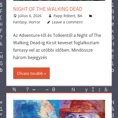
NIGHT OF THE WALKING DEAD
július 6, 2026
Papp Róbert, BA
Fantasy
,
Horror
Leave a comment
Az Adventure-től és Tolkientől a Night of The
Walking Dead-ig Kicsit keveset foglalkoztam
fantasy-vel az utóbbi időben. Mindössze
három bejegyzés
Olvass tovább