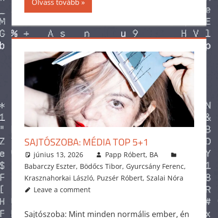
Olvass tovább
SAJTÓSZOBA: MÉDIA TOP 5+1
június 13, 2026
Papp Róbert, BA
Babarczy Eszter
,
Bödőcs Tibor
,
Gyurcsány Ferenc
,
Krasznahorkai László
,
Puzsér Róbert
,
Szalai Nóra
Leave a comment
Sajtószoba: Mint minden normális ember, én