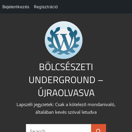
Bejelentkezés
Regisztráció
Skip
to
content
BÖLCSÉSZETI
UNDERGROUND –
ÚJRAOLVASVA
Lapszéli jegyzetek: Csak a kötelező mondanivaló,
általában kevés szóval letudva
Search