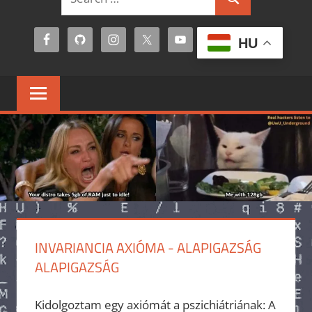
Search
for:
HU
INVARIANCIA AXIÓMA - ALAPIGAZSÁG
ALAPIGAZSÁG
Kidolgoztam egy axiómát a pszichiátriának: A