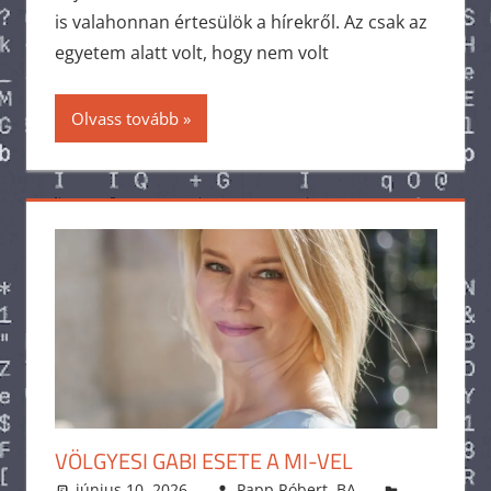
is valahonnan értesülök a hírekről. Az csak az
egyetem alatt volt, hogy nem volt
Olvass tovább
VÖLGYESI GABI ESETE A MI-VEL
június 10, 2026
Papp Róbert, BA